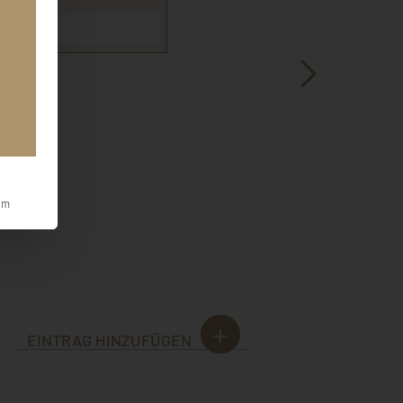
nterbauer
um
EINTRAG HINZUFÜGEN