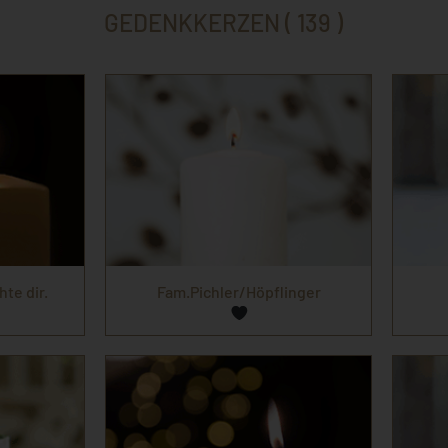
GEDENKKERZEN ( 139 )
hte dir.
Fam.Pichler/Höpflinger