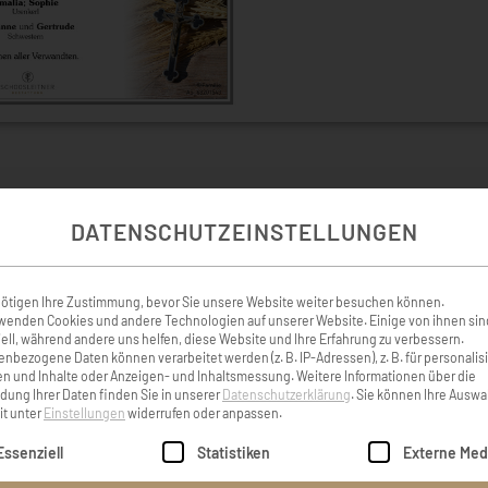
DATENSCHUTZEINSTELLUNGEN
KONDOLENZBUCH ( 15 )
ötigen Ihre Zustimmung, bevor Sie unsere Website weiter besuchen können.
wenden Cookies und andere Technologien auf unserer Website. Einige von ihnen sin
mein Leben geprägt. Du hast
Lieber Wolfgang mit Traue
ell, während andere uns helfen, diese Website und Ihre Erfahrung zu verbessern.
nbezogene Daten können verarbeitet werden (z. B. IP-Adressen), z. B. für personalis
cht. Mit dir hab ich so gerne
Anteilnahme zum Abbl
n und Inhalte oder Anzeigen- und Inhaltsmessung.
Weitere Informationen über die
t. Egal ob als Kind mit dem
entbietet Famil
ung Ihrer Daten finden Sie in unserer
Datenschutzerklärung
.
Sie können Ihre Auswa
it unter
Einstellungen
widerrufen oder anpassen.
 dem Moped oder Auto, ein
Hinterbauer,Holzhause
lgt eine Liste der Service-Gruppen, für die eine Einwilligung er
Essenziell
Statistiken
Externe Med
t immer gut. Das wird uns
Fried
 wirst uns fehlen.